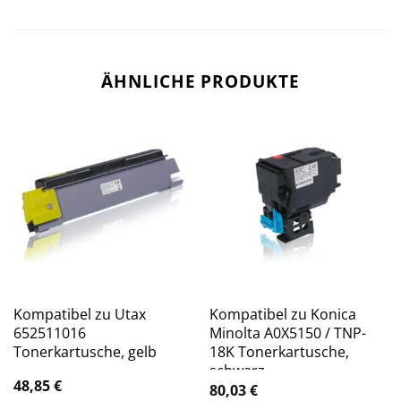
ÄHNLICHE PRODUKTE
Kompatibel zu Utax
Kompatibel zu Konica
652511016
Minolta A0X5150 / TNP-
Tonerkartusche, gelb
18K Tonerkartusche,
schwarz
48,85
€
80,03
€