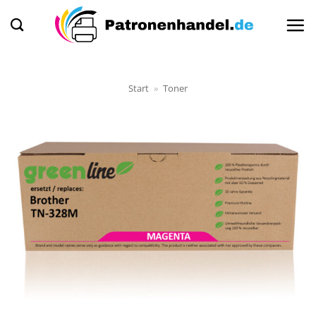
Zum
Inhalt
springen
Start
»
Toner