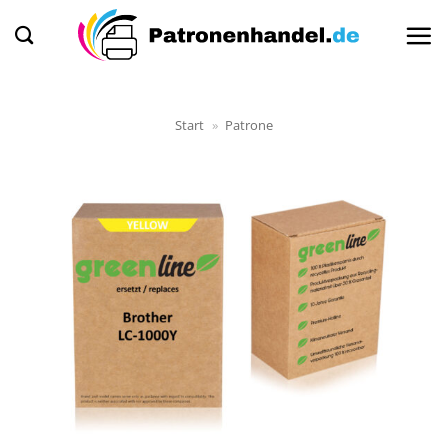
Zum
Inhalt
springen
Start
»
Patrone