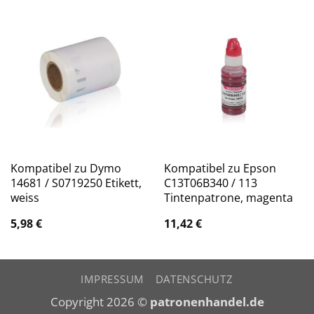
Kompatibel zu Dymo
Kompatibel zu Epson
14681 / S0719250 Etikett,
C13T06B340 / 113
weiss
Tintenpatrone, magenta
5,98
€
11,42
€
IMPRESSUM
DATENSCHUTZ
Copyright 2026 ©
patronenhandel.de